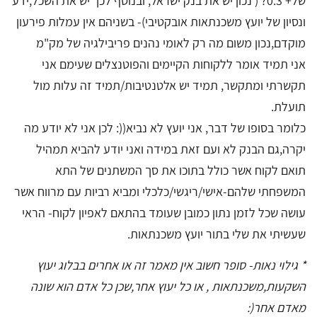
של+ 0.3? ( נכון יש את בנק ישראל, ובנוסף לכך יש את השכל,ידע
ונסיון של יועץ משכנתאות אובקטיבי)- בשניהם אין עמלות פירעון
מוקדם,נכון משום מה רק לאומי נהנים פריבילגיה של מק"מ
אני תמיד אומר ללקוחות הקיימים והפוטנצלים שעימם אני
תקשרתי ומתקשר, תמיד יש אלטנטיבות/תמיד זה עלות מול
תועלת.
כלומר בסופו של דבר, אני יועץ לא נביא((: לכן אני לא יודע מה
יקרה,גם הבנק לא ועם זאת במידה ואני יודע להביא תמהיל
תואם לקוח אשר כולל בתוכו את סך המשתנים של התא
המשפחתי שלהם-אישי/ריגשי/כלכלי ומביא רביות עם מרווח אשר
עושה שכל לזמן נתון כמובן שעומד בהתאם לאפיון לקוח- הראי
שעשיתי את שלי בתור יועץ משכנתאות.
* גילוי נאות- סופר חשוב אין מאמר זה או אחרים בבלוג יעוץ
השקעות,משכנתאות , או כל יעוץ אחר,שכן כל אדם הוא שונה
מאדם אחר(: